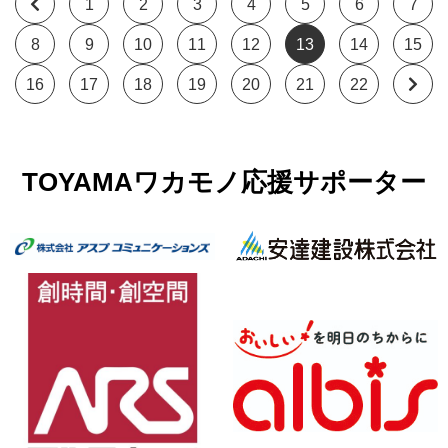
投
>
ペ
ペ
ペ
ペ
ペ
ペ
ペ
1
2
3
4
5
6
7
稿
ペ
新
ー
ペ
ペ
ー
ペ
ー
ペ
ー
ペ
ー
ペ
ー
ペ
ー
8
9
10
11
12
13
14
15
ナ
ペ
ー
し
ペ
ジ
ー
ー
ペ
ジ
ー
ペ
ジ
ー
ペ
ジ
ー
ペ
ジ
ー
ペ
ジ
ー
>
ジ
16
17
18
19
20
21
22
ビ
ー
ジ
い
ー
ジ
ジ
ー
ジ
ー
ジ
ー
ジ
ー
ジ
ー
ジ
過
ゲ
ジ
投
ジ
ジ
ジ
ジ
ジ
ジ
去
ー
TOYAMAワカモノ応援サポーター
稿
の
シ
投
ョ
ン
稿