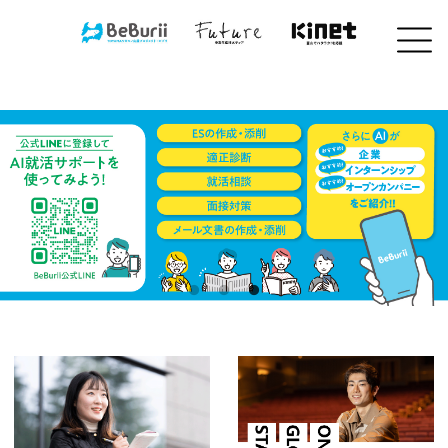
コ
ン
テ
ン
ツ
へ
ス
キ
ッ
プ