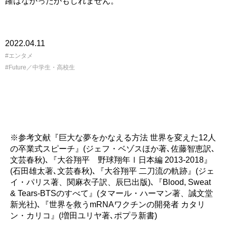
躍はなかったかもしれません。
2022.04.11
エンタメ
Future／中学生・高校生
※参考文献『巨大な夢をかなえる方法 世界を変えた12人
の卒業式スピーチ』(ジェフ・ベゾスほか著､佐藤智恵訳､
文芸春秋)､『大谷翔平 野球翔年Ⅰ日本編 2013-2018』
(石田雄太著､文芸春秋)､『大谷翔平 二刀流の軌跡』(ジェ
イ・パリス著、関麻衣子訳、辰巳出版)､『Blood, Sweat
& Tears-BTSのすべて』(タマール・ハーマン著、誠文堂
新光社)､『世界を救うmRNAワクチンの開発者 カタリ
ン・カリコ』(増田ユリヤ著､ポプラ新書)