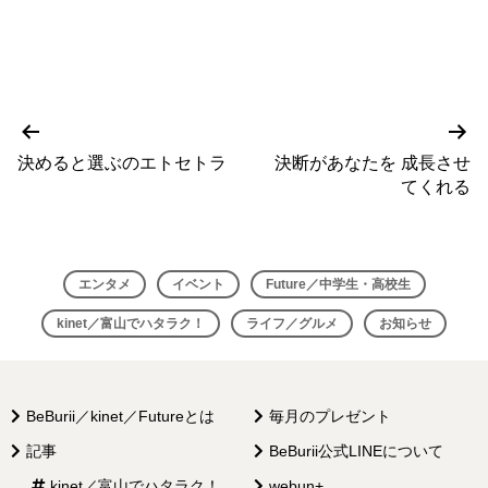
前
次
投
の
の
決めると選ぶのエトセトラ
決断があなたを 成長させ
稿
投
投
てくれる
稿
稿
ナ
ビ
エンタメ
イベント
Future／中学生・高校生
ゲ
kinet／富山でハタラク！
ライフ／グルメ
お知らせ
ー
シ
ョ
BeBurii／kinet／Futureとは
毎月のプレゼント
ン
記事
BeBurii公式LINEについて
kinet／富山でハタラク！
webun+