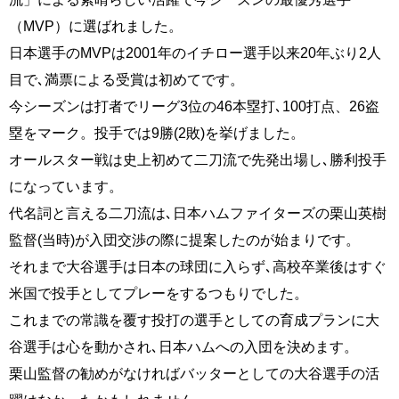
（MVP）に選ばれました。
日本選手のMVPは2001年のイチロー選手以来20年ぶり2人
目で､満票による受賞は初めてです。
今シーズンは打者でリーグ3位の46本塁打､100打点、26盗
塁をマーク。投手では9勝(2敗)を挙げました。
オールスター戦は史上初めて二刀流で先発出場し､勝利投手
になっています。
代名詞と言える二刀流は､日本ハムファイターズの栗山英樹
監督(当時)が入団交渉の際に提案したのが始まりです。
それまで大谷選手は日本の球団に入らず､高校卒業後はすぐ
米国で投手としてプレーをするつもりでした。
これまでの常識を覆す投打の選手としての育成プランに大
谷選手は心を動かされ､日本ハムへの入団を決めます。
栗山監督の勧めがなければバッターとしての大谷選手の活