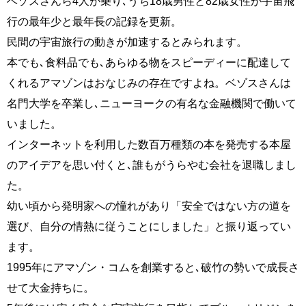
ベゾスさんら4人が乗り､うち18歳男性と82歳女性が宇宙飛
行の最年少と最年長の記録を更新。
民間の宇宙旅行の動きが加速するとみられます。
本でも､食料品でも､あらゆる物をスピーディーに配達して
くれるアマゾンはおなじみの存在ですよね。ベゾスさんは
名門大学を卒業し､ニューヨークの有名な金融機関で働いて
いました。
インターネットを利用した数百万種類の本を発売する本屋
のアイデアを思い付くと､誰もがうらやむ会社を退職しまし
た。
幼い頃から発明家への憧れがあり「安全ではない方の道を
選び、自分の情熱に従うことにしました」と振り返ってい
ます。
1995年にアマゾン・コムを創業すると､破竹の勢いで成長さ
せて大金持ちに。