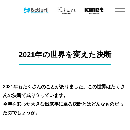
コ
ン
テ
ン
ツ
へ
ス
キ
2021年の世界を変えた決断
ッ
プ
2021年もたくさんのことがありました。
この世界はたくさ
んの決断で成り立っています。
今年を彩った大きな出来事に至る決断とは
どんなものだっ
たのでしょうか。