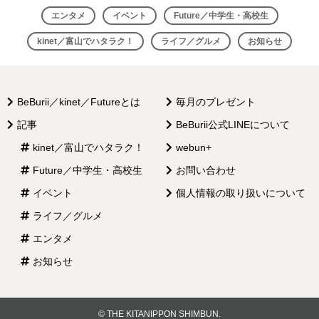
ビ
エンタメ
イベント
Future／中学生・高校生
ゲ
kinet／富山でハタラク！
ライフ／グルメ
お知らせ
ー
シ
BeBurii／kinet／Futureとは
毎月のプレゼント
ョ
記事
BeBurii公式LINEについて
ン
kinet／富山でハタラク！
webun+
Future／中学生・高校生
お問い合わせ
イベント
個人情報の取り扱いについて
ライフ／グルメ
エンタメ
お知らせ
© THE KITANIPPON SHIMBUN.