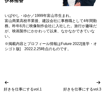
伊林侑香
いばやし・ゆか／1999年富山市生まれ。
富山商業高校卒業後、建設会社に事務職として4年間勤
務。昨年6月に映像制作会社に入社した。旅行が趣味だ
が、映画製作にかかわって以来、なかなかできていな
い。
※掲載内容とプロフィール情報はFuture 2022[進学・オ
シゴト版] 2022.2.25時点のものです。
前
次
投
の
の
好きを仕事にするvol.1
好きを仕事にするvol.3
稿
投
投
稿
稿
ナ