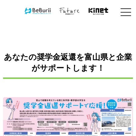
コ
ン
テ
ン
ツ
へ
ス
キ
あなたの奨学金返還を富山県と企業
ッ
プ
がサポートします！