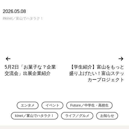
2026.05.08
kinet／富山でハタラク！
前
次
投
の
の
5月2日「お菓子な？企業
【学生紹介】富山をもっと
稿
投
投
交流会」出展企業紹介
盛り上げたい！富山ステッ
稿
稿
ナ
カープロジェクト
ビ
ゲ
エンタメ
イベント
Future／中学生・高校生
ー
kinet／富山でハタラク！
ライフ／グルメ
お知らせ
シ