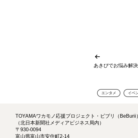
前
投
の
あきぴでお悩み解決
投
稿
稿
ナ
エンタメ
イベ
ビ
ゲ
TOYAMAワカモノ応援プロジェクト・ビブリ（BeBuri
（北日本新聞社メディアビジネス局内）
ー
〒930-0094
富山県富山市安住町2-14