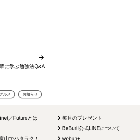
次
の
輩に学ぶ勉強法Q&A
投
稿
グルメ
お知らせ
kinet／Futureとは
毎月のプレゼント
BeBurii公式LINEについて
t／富山でハタラク！
webun+