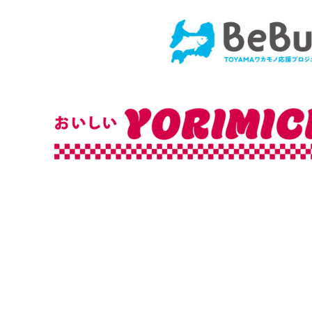
コ
ン
テ
ン
ツ
へ
ス
キ
ッ
プ