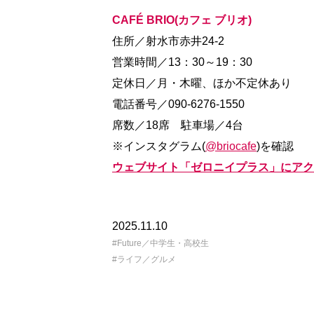
CAFÉ BRIO(カフェ ブリオ)
住所／射水市赤井24-2
営業時間／13：30～19：30
定休日／月・木曜、ほか不定休あり
電話番号／090-6276-1550
席数／18席 駐車場／4台
※インスタグラム(
@briocafe
)を確認
ウェブサイト「ゼロニイプラス」にアク
2025.11.10
Future／中学生・高校生
ライフ／グルメ