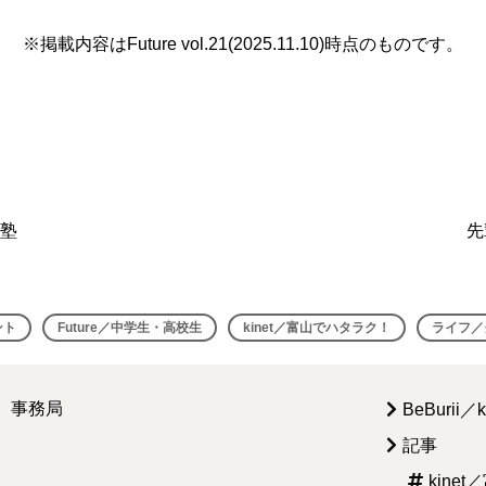
※掲載内容はFuture vol.21(2025.11.10)時点のものです。
塾
先
ント
Future／中学生・高校生
kinet／富山でハタラク！
ライフ／
i）事務局
BeBurii／
記事
kine