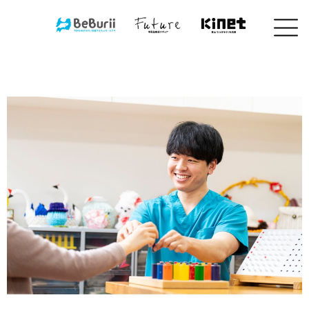
コ
ン
テ
ン
ツ
へ
ス
キ
ッ
プ