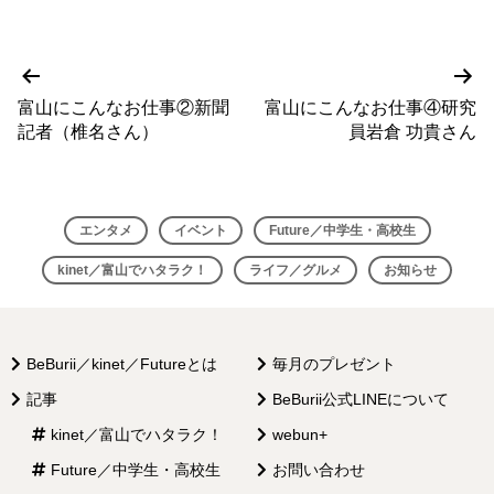
前
次
投
の
の
富山にこんなお仕事②新聞
富山にこんなお仕事④研究
稿
投
投
記者（椎名さん）
員岩倉 功貴さん
稿
稿
ナ
ビ
エンタメ
イベント
Future／中学生・高校生
ゲ
kinet／富山でハタラク！
ライフ／グルメ
お知らせ
ー
シ
ョ
BeBurii／kinet／Futureとは
毎月のプレゼント
ン
記事
BeBurii公式LINEについて
kinet／富山でハタラク！
webun+
Future／中学生・高校生
お問い合わせ