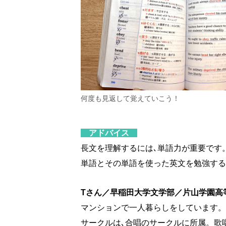
何度も見返して覚えていこう！
アドバイス
長文を理解するには､単語力が重要です
単語とその単語を使った英文を勉強する
Tさん／早稲田大学文学部／片山学園高
マンションで一人暮らしをしています。
サークルは､合唱のサークルに所属。歌