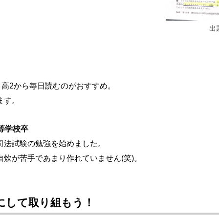
出
､高2から毎日読むのがおすすめ。
ます。
等学校卒
司法試験の勉強を始めました。
自炊が苦手であまり作れていません(笑)。
にして取り組もう！