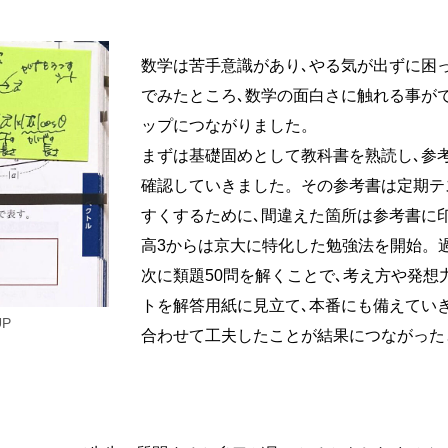
数学は苦手意識があり､やる気が出ずに困
でみたところ､数学の面白さに触れる事が
ップにつながりました。
まずは基礎固めとして教科書を熟読し､参
確認していきました。その参考書は定期テ
すくするために､間違えた箇所は参考書に
高3からは京大に特化した勉強法を開始。過
次に類題50問を解くことで､考え方や発
トを解答用紙に見立て､本番にも備えてい
P
合わせて工夫したことが結果につながった