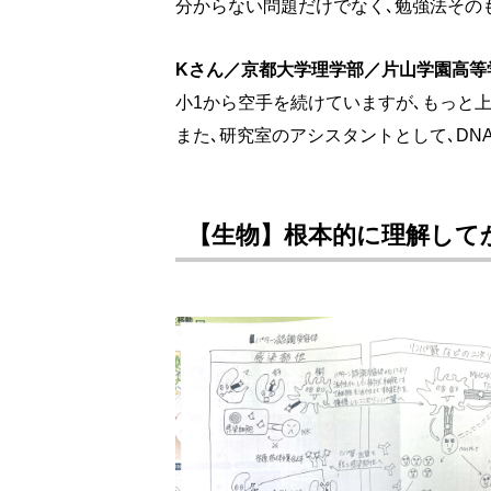
分からない問題だけでなく､勉強法その
Kさん／京都大学理学部／片山学園高等
小1から空手を続けていますが､もっと
また､研究室のアシスタントとして､D
【生物】根本的に理解して