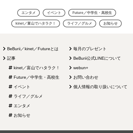
ビ
エンタメ
イベント
Future／中学生・高校生
ゲ
kinet／富山でハタラク！
ライフ／グルメ
お知らせ
ー
シ
ョ
BeBurii／kinet／Futureとは
毎月のプレゼント
ン
記事
BeBurii公式LINEについて
kinet／富山でハタラク！
webun+
Future／中学生・高校生
お問い合わせ
イベント
個人情報の取り扱いについて
ライフ／グルメ
エンタメ
お知らせ