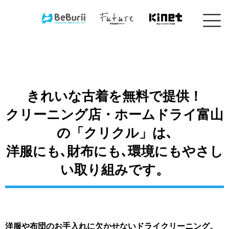
コ
ン
テ
ン
ツ
へ
ス
キ
きれいな古着を無料で提供！
ッ
プ
クリーニング店・ホームドライ富山
の「クリクル」は､
洋服にも､財布にも､環境にもやさし
い取り組みです。
洋服や布団のお手入れに欠かせないドライクリーニング。