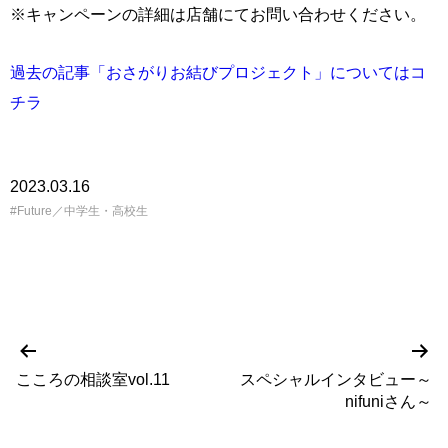
※キャンペーンの詳細は店舗にてお問い合わせください。
過去の記事「おさがりお結びプロジェクト」についてはコ
チラ
2023.03.16
Future／中学生・高校生
前
次
投
の
の
こころの相談室vol.11
スペシャルインタビュー～
稿
投
投
nifuniさん～
稿
稿
ナ