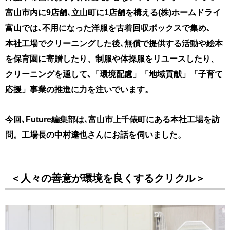
富山市内に9店舗､立山町に1店舗を構える(株)ホームドライ
富山では､
不用になった洋服を古着回収ボックスで集め､
本社工場でクリーニングした後､無償で提供する活動や
絵本
を保育園に寄贈したり、制服や体操服をリユースしたり、
クリーニングを通して､「環境配慮」「地域貢献」「子育て
応援」事業の
推進に力を注いでいます。
今回､Future編集部は､富山市上千俵町にある本社工場を訪
問。
工場長の中村達也さんにお話を伺いました。
＜人々の善意が環境を良くするクリクル＞