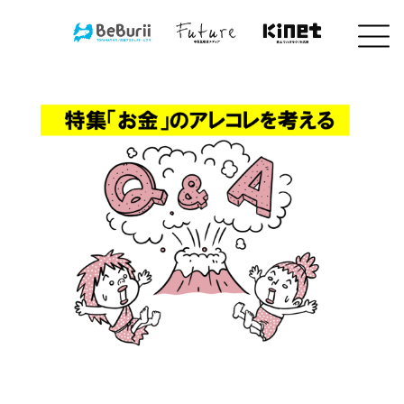
コ
ン
テ
ン
ツ
へ
ス
キ
ッ
プ