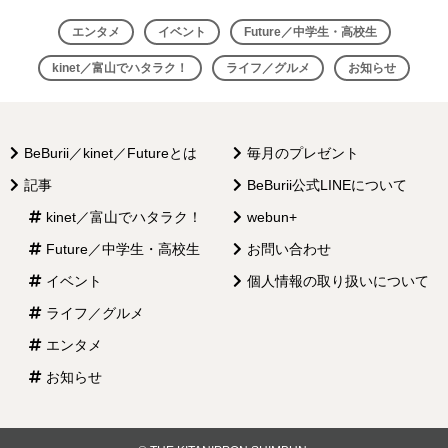
ビ
エンタメ
イベント
Future／中学生・高校生
ゲ
kinet／富山でハタラク！
ライフ／グルメ
お知らせ
ー
シ
BeBurii／kinet／Futureとは
毎月のプレゼント
ョ
記事
BeBurii公式LINEについて
ン
kinet／富山でハタラク！
webun+
Future／中学生・高校生
お問い合わせ
イベント
個人情報の取り扱いについて
ライフ／グルメ
エンタメ
お知らせ