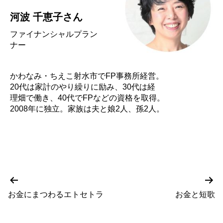
河波 千恵子さん
ファイナンシャルプラン
ナー
かわなみ・ちえこ射水市でFP事務所経営。
20代は家計のやり繰りに励み、30代は経
理畑で働き、40代でFPなどの資格を取得。
2008年に独立。家族は夫と娘2人、孫2人。
前
次
投
の
の
お金にまつわるエトセトラ
お金と短歌
稿
投
投
稿
稿
ナ