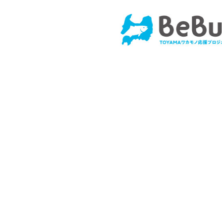
コ
ン
テ
ン
ツ
へ
ス
キ
ッ
プ