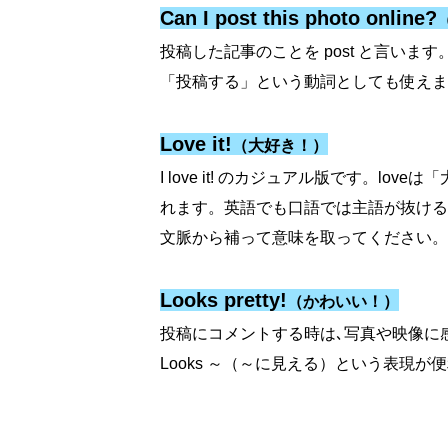
Can I post this photo online?
投稿した記事のことを post と言います
「投稿する」という動詞としても使えま
Love it!
（大好き！）
I love it! のカジュアル版です。l
れます。英語でも口語では主語が抜ける
文脈から補って意味を取ってください。
Looks pretty!
（かわいい！）
投稿にコメントする時は､写真や映像に
Looks ～（～に見える）という表現が