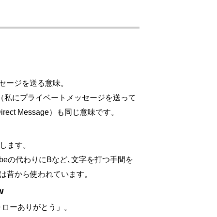
セージを送る意味。
me.（私にプライベートメッセージを送って
ct Message）も同じ意味です。
現します。
R､beの代わりにBなど､文字を打つ手間を
法は昔から使われています。
w
フォローありがとう」。