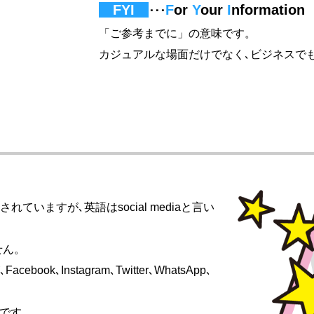
FYI
F
or
Y
our
I
nformation
･･･
「ご参考までに」の意味です。
カジュアルな場面だけでなく､ビジネスで
eの略とされていますが､英語はsocial mediaと言い
せん。
k､Instagram､Twitter､WhatsApp､
Sです。