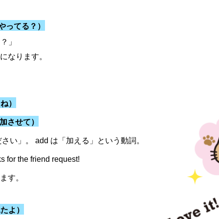
やってる？）
る？」
になります。
るね）
加させて）
ださい」。 add は「加える」という動詞。
r the friend request!
ます。
見たよ）