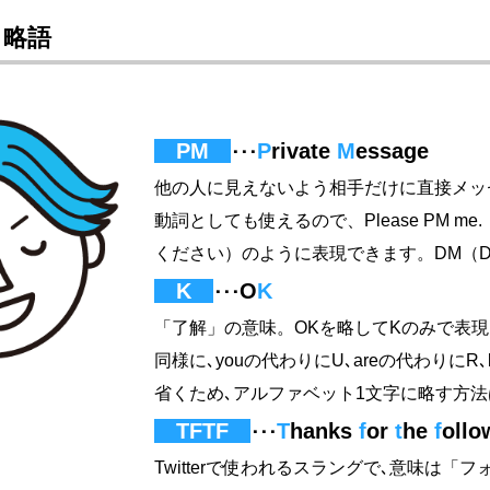
る略語
PM
P
rivate
M
essage
･･･
他の人に見えないよう相手だけに直接メッ
動詞としても使えるので、Please PM 
ください）のように表現できます。DM（Dire
K
O
K
･･･
「了解」の意味。OKを略してKのみで表
同様に､youの代わりにU､areの代わりに
省くため､アルファベット1文字に略す方
TFTF
T
hanks
f
or
t
he
f
ollo
･･･
Twitterで使われるスラングで､意味は「