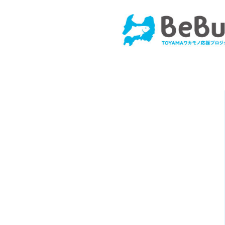
コ
ン
テ
ン
ツ
へ
ス
キ
ッ
プ