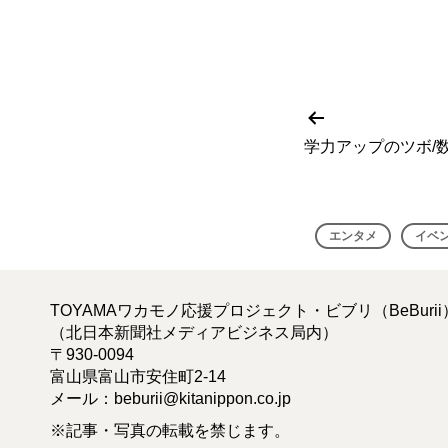
前
投
の
学力アップのツボ/
投
稿
稿
ナ
エンタメ
イベ
ビ
ゲ
TOYAMAワカモノ応援プロジェクト・ビブリ（BeBuri
（北日本新聞社メディアビジネス局内）
ー
〒930-0094
富山県富山市安住町2-14
シ
メール：
beburii@kitanippon.co.jp
ョ
※記事・写真の転載を禁じます。