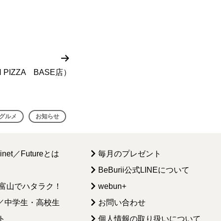
次
の
PIZZA BASE店）
投
稿
グルメ
お知らせ
kinet／Futureとは
毎月のプレゼント
BeBurii公式LINEについて
t／富山でハタラク！
webun+
re／中学生・高校生
お問い合わせ
ト
個人情報の取り扱いについて