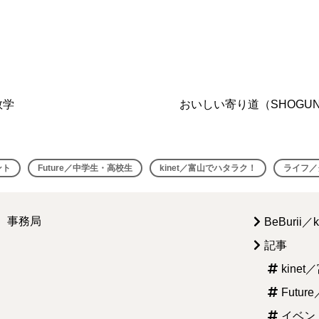
数学
おいしい寄り道（SHOGUN 
ント
Future／中学生・高校生
kinet／富山でハタラク！
ライフ／
i）事務局
BeBurii／
記事
kine
Futu
イベン