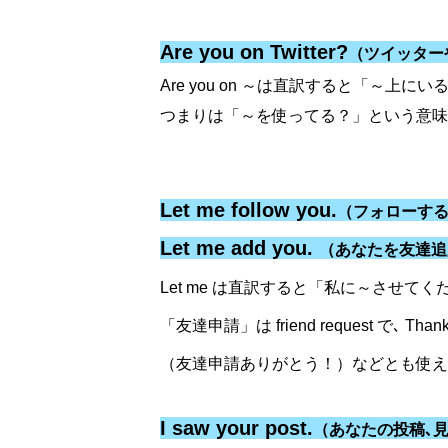
Are you on Twitter?
（ツイッター
Are you on ～は直訳すると「～上にい
つまりは「～を使ってる？」という意味
Let me follow you.
（フォローす
Let me add you.
（あなたを友達追
Let me は直訳すると「私に～させてく
「友達申請」は friend request で､ Thanks fo
（友達申請ありがとう！）などとも使え
I saw your post.
（あなたの投稿､