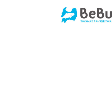
コ
ン
テ
ン
ツ
へ
ス
キ
ッ
プ