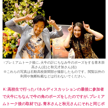
↑プレミアムトーク後に､火牛の計にちなみ牛のポーズをする青木崇
高さん(左)と秋元才加さん(右)
※これらの写真は石動高校新聞部が撮影したものです。閲覧以外の
利用や無断転載などは行わないでください。
Ｋ:高校生で行ったパネルディスカッションの最後に参加者
で火牛にちなんで牛の角のポーズをしたのですが､プレミア
ムトーク後の取材では､青木さんと秋元さんにそれと同じポ