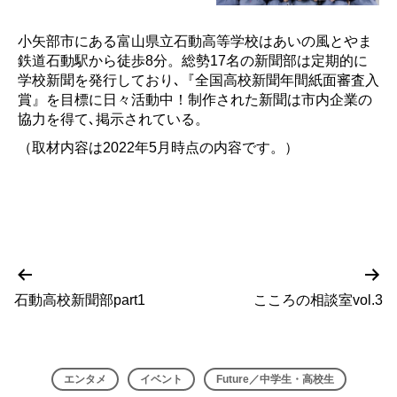
小矢部市にある富山県立石動高等学校はあいの風とやま
鉄道石動駅から徒歩8分。総勢17名の新聞部は定期的に
学校新聞を発行しており､『全国高校新聞年間紙面審査入
賞』を目標に日々活動中！制作された新聞は市内企業の
協力を得て､掲示されている。
（取材内容は2022年5月時点の内容です。）
前
次
投
の
の
石動高校新聞部part1
こころの相談室vol.3
稿
投
投
稿
稿
ナ
ビ
エンタメ
イベント
Future／中学生・高校生