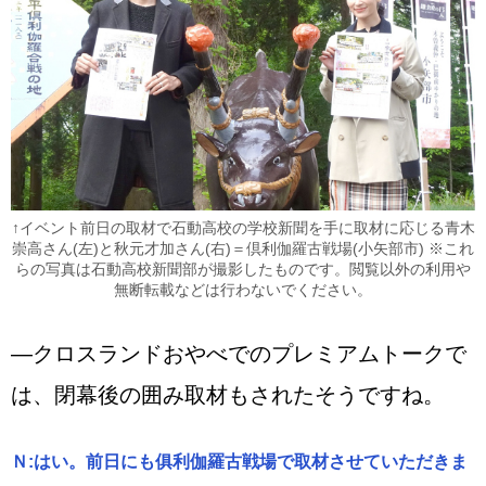
↑イベント前日の取材で石動高校の学校新聞を手に取材に応じる青木
崇高さん(左)と秋元才加さん(右)＝倶利伽羅古戦場(小矢部市) ※これ
らの写真は石動高校新聞部が撮影したものです。閲覧以外の利用や
無断転載などは行わないでください。
―クロスランドおやべでのプレミアムトークで
は、閉幕後の囲み取材もされたそうですね。
Ｎ:はい。前日にも俱利伽羅古戦場で取材させていただきま