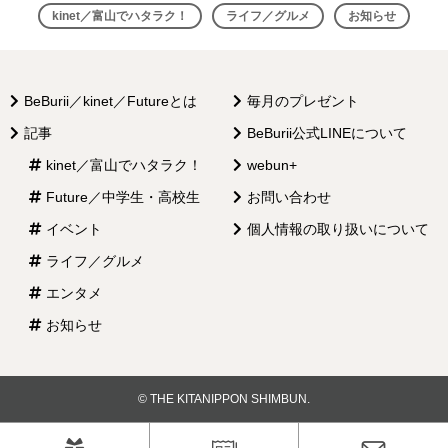
ゲ
kinet／富山でハタラク！
ライフ／グルメ
お知らせ
ー
シ
BeBurii／kinet／Futureとは
毎月のプレゼント
ョ
記事
BeBurii公式LINEについて
ン
kinet／富山でハタラク！
webun+
Future／中学生・高校生
お問い合わせ
イベント
個人情報の取り扱いについて
ライフ／グルメ
エンタメ
お知らせ
© THE KITANIPPON SHIMBUN.