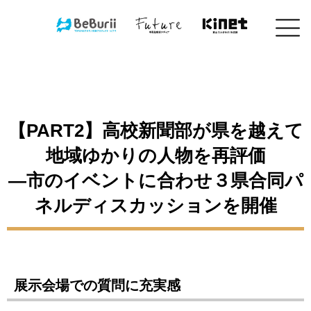
コ
ン
テ
ン
ツ
へ
ス
キ
【PART2】高校新聞部が県を越えて
ッ
プ
地域ゆかりの人物を再評価
―市のイベントに合わせ３県合同パ
ネルディスカッションを開催
展示会場での質問に充実感