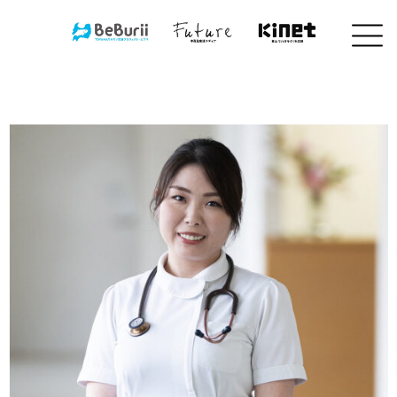
コ
ン
テ
ン
ツ
へ
ス
キ
ッ
プ