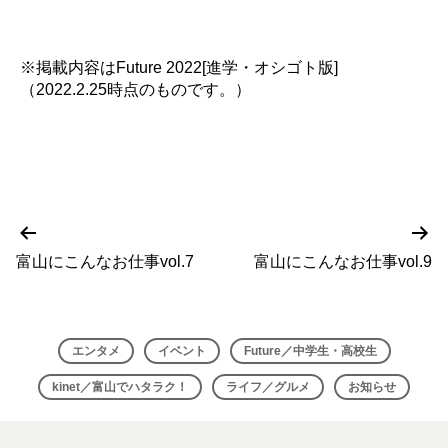
※掲載内容はFuture 2022[進学・オシゴト版]
（2022.2.25時点のものです。）
前
次
投
の
の
富山にこんなお仕事vol.7
富山にこんなお仕事vol.9
稿
投
投
稿
稿
ナ
ビ
エンタメ
イベント
Future／中学生・高校生
ゲ
kinet／富山でハタラク！
ライフ／グルメ
お知らせ
ー