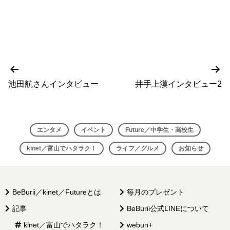
前
次
投
の
の
池田航さんインタビュー
井手上漠インタビュー2
稿
投
投
稿
稿
ナ
ビ
エンタメ
イベント
Future／中学生・高校生
ゲ
kinet／富山でハタラク！
ライフ／グルメ
お知らせ
ー
シ
BeBurii／kinet／Futureとは
毎月のプレゼント
ョ
記事
BeBurii公式LINEについて
ン
kinet／富山でハタラク！
webun+