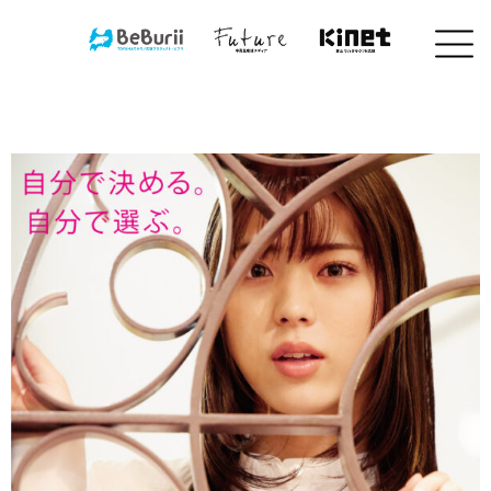
コ
ン
テ
ン
ツ
へ
ス
キ
ッ
プ